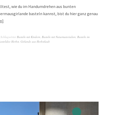
ltest, wie du im Handumdrehen aus bunten
dermausgirlande basteln kannst, bist du hier ganz genau
en
Schlagwörter
Basteln mit Kindern
,
Basteln mit Naturmaterialien
,
Basteln im
astelidee Herbst
,
Girlande aus Herbstlaub