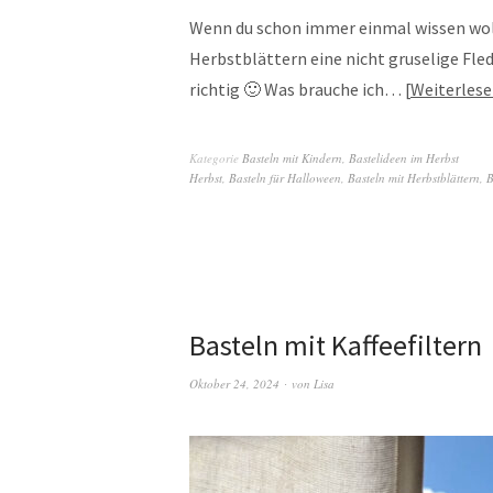
Wenn du schon immer einmal wissen wol
Herbstblättern eine nicht gruselige Fle
richtig 🙂 Was brauche ich…
Weiterles
Kategorie
Basteln mit Kindern
,
Bastelideen im Herbst
Herbst
,
Basteln für Halloween
,
Basteln mit Herbstblättern
,
B
Basteln mit Kaffeefiltern
Oktober 24, 2024
von
Lisa