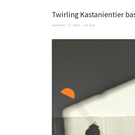
Twirling Kastanientier ba
September 27, 2024
von
Lisa