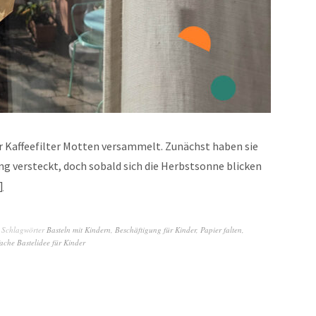
r Kaffeefilter Motten versammelt. Zunächst haben sie
g versteckt, doch sobald sich die Herbstsonne blicken
Schlagwörter
Basteln mit Kindern
,
Beschäftigung für Kinder
,
Papier falten
,
ache Bastelidee für Kinder