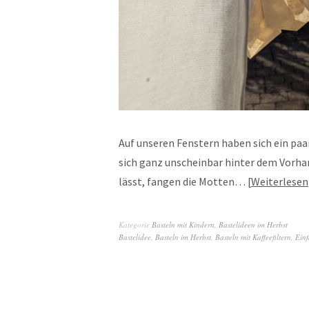
Auf unseren Fenstern haben sich ein paa
sich ganz unscheinbar hinter dem Vorhan
lässt, fangen die Motten…
Weiterlesen
Kategorie
Basteln mit Kindern
,
Bastelideen im Herbst
Bastelidee
,
Basteln im Herbst
,
Basteln mit Kaffeefiltern
,
Einf