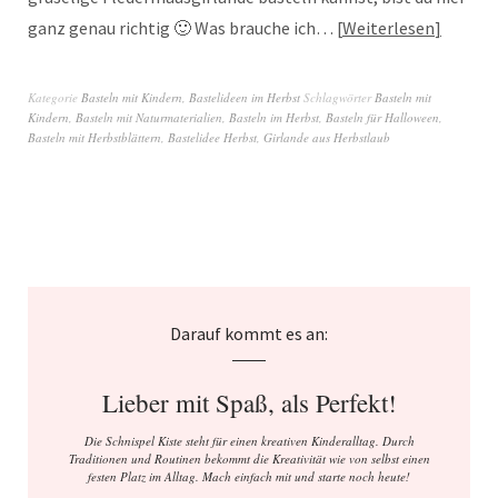
ganz genau richtig 🙂 Was brauche ich…
Weiterlesen
Kategorie
Basteln mit Kindern
,
Bastelideen im Herbst
Schlagwörter
Basteln mit
Kindern
,
Basteln mit Naturmaterialien
,
Basteln im Herbst
,
Basteln für Halloween
,
Basteln mit Herbstblättern
,
Bastelidee Herbst
,
Girlande aus Herbstlaub
Darauf kommt es an:
Lieber mit Spaß, als Perfekt!
Die Schnispel Kiste steht für einen kreativen Kinderalltag. Durch
Traditionen und Routinen bekommt die Kreativität wie von selbst einen
festen Platz im Alltag. Mach einfach mit und starte noch heute!