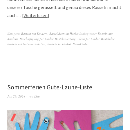
unserer Tasche gerasselt und genau dieses Rasseln macht
auch…
Weiterlesen
Kategorie
Basteln mit Kindern
,
Bastelideen im Herbst
Schlagwörter
Basteln mit
Kindern
,
Beschäftigung für Kinder
,
Bastelanleitung
,
Ideen für Kinder
,
Bastelidee
,
Basteln mit Naturmaterialien
,
Basteln im Herbst
,
Naturkinder
Sommerferien Gute-Laune-Liste
Juli 29, 2024
von
Lisa