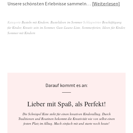
Unsere schönsten Erlebnisse sammeln…
Weiterlesen
Kategorie
Basteln mit Kindern
,
Bastelideen im Sommer
Schlagwörter
Beschäftigung
für Kinder
,
Kreativ sein im Sommer
,
Gute-Laune-Liste
,
Sommerferien
,
Ideen für Kinder
,
Sommer mit Kindern
Darauf kommt es an:
Lieber mit Spaß, als Perfekt!
Die Schnispel Kiste steht für einen kreativen Kinderalltag. Durch
Traditionen und Routinen bekommt die Kreativität wie von selbst einen
festen Platz im Alltag. Mach einfach mit und starte noch heute!