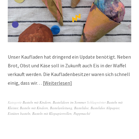
Unser Kaufladen hat dringend ein Update benötigt. Neben
Brot, Obst und Käse soll in Zukunft auch Eis in der Waffel
verkauft werden. Die Kaufladenbesitzer waren sich schnell
einig, dass wir…
Weiterlesen
Kategorie
Basteln mit Kindern
,
Bastelideen im Sommer
Schlagwörter
Basteln mit
Kleister
,
Basteln mit Kindern
,
Bastelanleitung
,
Bastelidee
,
Bastelidee Altpapier
,
Eistüten basteln
,
Basteln mit Klopapierrollen
,
Pappmaché