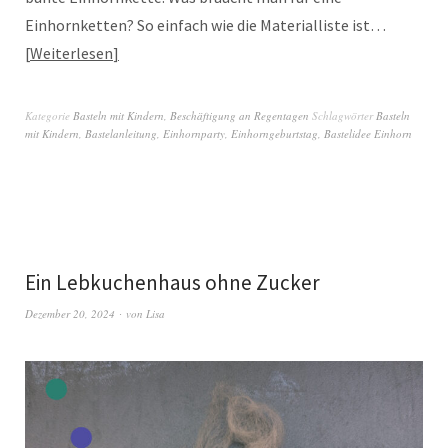
Einhornketten? So einfach wie die Materialliste ist…
Weiterlesen
Kategorie
Basteln mit Kindern
,
Beschäftigung an Regentagen
Schlagwörter
Basteln
mit Kindern
,
Bastelanleitung
,
Einhornparty
,
Einhorngeburtstag
,
Bastelidee Einhorn
Ein Lebkuchenhaus ohne Zucker
Dezember 20, 2024
von
Lisa