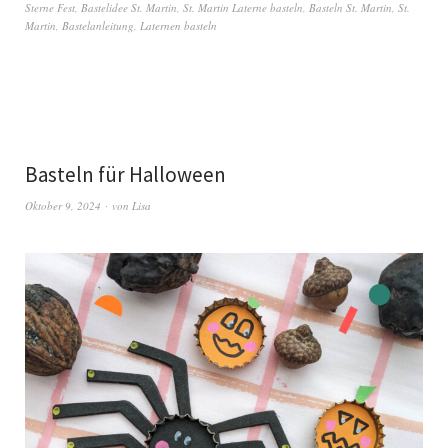
Sterne Fest
,
Bastelidee St. Martin
,
St. Martin Laterne basteln
,
Basteln St. Martin
,
St.
Martin
,
Bastelanleitung
,
Laternen basteln
Basteln für Halloween
Oktober 9, 2024
von
Lisa