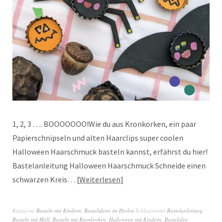
1, 2, 3 …. BOOOOOOO!Wie du aus Kronkorken, ein paar
Papierschnipseln und alten Haarclips super coolen
Halloween Haarschmuck basteln kannst, erfährst du hier!
Bastelanleitung Halloween Haarschmuck Schneide einen
schwarzen Kreis…
Weiterlesen
Kategorie
Basteln mit Kindern
,
Bastelideen im Herbst
Schlagwörter
Bastelanleitung
,
Basteln mit Müll
,
Basteln mit Kronkorken
,
Halloween mit Kindern
,
Bastelidee