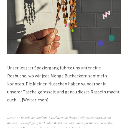
Unser letzter Spaziergang führte uns unter eine
Rotbuche, wo wir jede Menge Bucheckern sammeln
konnten. Die kleinen Nüsschen haben wunderbar in
unserer Tasche gerasselt und genau dieses Rasseln macht
auch…
Weiterlesen
Kategorie
Basteln mit Kindern
,
Bastelideen im Herbst
Schlagwörter
Basteln mit
Kindern
,
Beschäftigung für Kinder
,
Bastelanleitung
,
Ideen für Kinder
,
Bastelidee
,
Basteln mit Naturmaterialien
,
Basteln im Herbst
,
Naturkinder