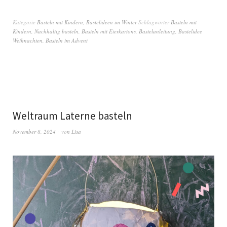
Kategorie
Basteln mit Kindern
,
Bastelideen im Winter
Schlagwörter
Basteln mit
Kindern
,
Nachhaltig basteln
,
Basteln mit Eierkartons
,
Bastelanleitung
,
Bastelidee
Weihnachten
,
Basteln im Advent
Weltraum Laterne basteln
November 8, 2024
von
Lisa