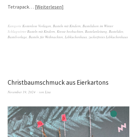
Tetrapack…
Weiterlesen
Kategorie
Kostenlose Vorlagen
,
Basteln mit Kindern
,
Bastelideen im Winter
Schlagwörter
Basteln mit Kindern
,
Kresse beobachten
,
Bastelanleitung
,
Bastelidee
,
Bastelvorlage
,
Basteln für Weihnachten
,
Lebkuchenhaus
,
zuckerfreies Lebkuchenhaus
Christbaumschmuck aus Eierkartons
November 19, 2024
von
Lisa