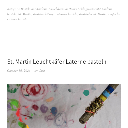
Kategorie
Basteln mit Kindern
,
Bastelideen im Herbst
Schlagwörter
Mit Kindern
basteln
,
St. Martin
,
Bastelanleitung
,
Laternen basteln
,
Bastelidee St. Martin
,
Einfache
Laterne basteln
St. Martin Leuchtkäfer Laterne basteln
Oktober 16, 2024
von
Lisa