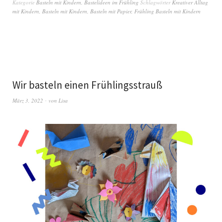
Kategorie
Basteln mit Kindern
,
Bastelideen im Frühling
Schlagwörter
Kreativer Alltag
mit Kindern
,
Basteln mit Kindern
,
Basteln mit Papier
,
Frühling Basteln mit Kindern
Wir basteln einen Frühlingsstrauß
März 3, 2022
von
Lisa