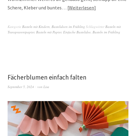
Schere, Kleber und buntes…
Weiterlesen
Kategorie
Basteln mit Kindern
,
Bastelideen im Frühling
Schlagwörter
Basteln mit
Transprarentpapier
,
Basteln mit Papier
,
Einfache Bastelidee
,
Basteln im Frühling
Fächerblumen einfach falten
September 5, 2024
von
Lisa