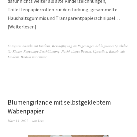
dafür nichts weiter als alte Kinderzeichnungen,
Toilettenpapierrollen zur Verstärkung, gesammelte
Haushaltsgummis und Transparentpapierschnipsel…
Weiterlesen
Kategorie
Basteln mit Kindern
,
Beschäftigung an Regentagen
Schlagwörter
Spielidee
für Kinder
,
Regentage Beschäftigung
,
Nachhaltiges Basteln
,
Upcycling
,
Basteln mit
Kindern
,
Basteln mit Papier
Blumengirlande mit selbstgeklebtem
Wabenpapier
März 13, 2022
von
Lisa