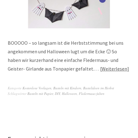
BOOOOO – so langsam ist die Herbststimmung bei uns
angekommen und Halloween lugt um die Ecke 🙂 So
haben wir kurzerhand eine einfache Fledermaus- und
Geister- Girlande aus Tonpapier gefaltet.…
Weiterlesen
Kategorie
Kostenlose Vorlagen
,
Basteln mit Kindern
,
Bastelideen im Herbst
Schlagwörter
Basteln mit Papier
,
DIY
,
Halloween
,
Fledermaus falten