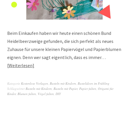
Beim Einkaufen haben wir heute einen schönen Bund
Heidelbeerzweige gefunden, die sich perfekt als neues
Zuhause für unsere kleinen Papiervögel und Papierblumen
eignen. Denn wer sagt eigentlich, dass es immer…
Weiterlesen
Kategorie
Kostenlose Vorlagen
,
Basteln mit Kindern
,
Bastelideen im Frühling
Schlagwörter
Basteln mit Kindern
,
Basteln mit Papier
,
Papier falten
,
Origami für
Kinder
,
Blumen falten
,
Vögel falten
,
DIY