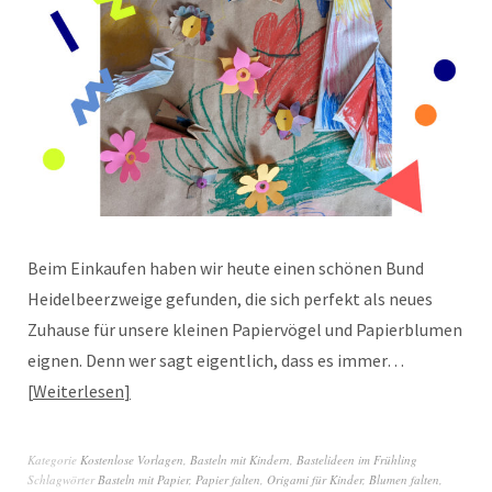
Beim Einkaufen haben wir heute einen schönen Bund
Heidelbeerzweige gefunden, die sich perfekt als neues
Zuhause für unsere kleinen Papiervögel und Papierblumen
eignen. Denn wer sagt eigentlich, dass es immer…
Weiterlesen
Kategorie
Kostenlose Vorlagen
,
Basteln mit Kindern
,
Bastelideen im Frühling
Schlagwörter
Basteln mit Papier
,
Papier falten
,
Origami für Kinder
,
Blumen falten
,