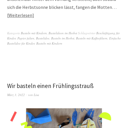
sich die Herbstsonne blicken lässt, fangen die Motten…
Weiterlesen
Kategorie
Basteln mit Kindern
,
Bastelideen im Herbst
Schlagwörter
Beschäftigung für
Kinder
,
Papier falten
,
Bastelidee
,
Basteln im Herbst
,
Basteln mit Kaffeefiltern
,
Einfache
Bastelidee für Kinder
,
Basteln mit Kindern
Wir basteln einen Frühlingsstrauß
März 3, 2022
von
Lisa