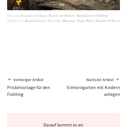
Kategorie
Kostenlose Vorlagen
,
Basteln mit Kindern
,
Bastelideen im Frühling
Schlagwörter
Bastelanleitung
,
Upcycling
,
Muttertag
,
Papier Weben
,
Basteln mit Dosen
Vorheriger Artikel
Nächster Artikel
Prickelvorlage für den
Einhorngarten mit Kindern
Frühling
anlegen
Darauf kommt es an: