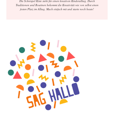
Die Schnispel Kiste steht für einen kreativen Kinderalltag. Durch
Traditionen und Routinen bekommt die Kreativität wie von selbst einen
festen Platz im Alltag. Mach einfach mit und starte noch heute!