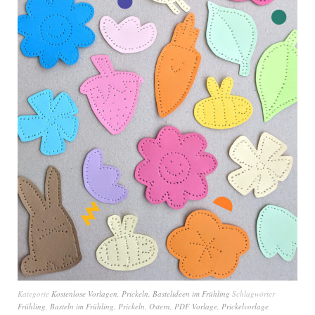
Kategorie
Kostenlose Vorlagen
,
Prickeln
,
Bastelideen im Frühling
Schlagwörter
Frühling
,
Basteln im Frühling
,
Prickeln
,
Ostern
,
PDF Vorlage
,
Prickelvorlage