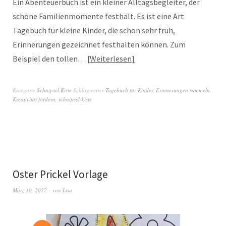
Ein Abenteuerbuch ist ein kleiner Alltagsbegleiter, der
schöne Familienmomente festhält. Es ist eine Art
Tagebuch für kleine Kinder, die schon sehr früh,
Erinnerungen gezeichnet festhalten können. Zum
Beispiel den tollen…
Weiterlesen
Kategorie
Schnipsel Kiste
Schlagwörter
Tagebuch für Kinder
,
Erinnerungen sammeln
,
Kreativität fördern
,
schnipsel-kiste
Oster Prickel Vorlage
März 30, 2022
von
Lisa