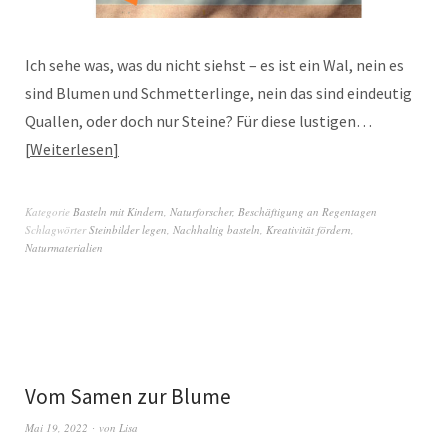
Ich sehe was, was du nicht siehst – es ist ein Wal, nein es
sind Blumen und Schmetterlinge, nein das sind eindeutig
Quallen, oder doch nur Steine? Für diese lustigen…
Weiterlesen
Kategorie
Basteln mit Kindern
,
Naturforscher
,
Beschäftigung an Regentagen
Schlagwörter
Steinbilder legen
,
Nachhaltig basteln
,
Kreativität fördern
,
Naturmaterialien
Vom Samen zur Blume
Mai 19, 2022
von
Lisa