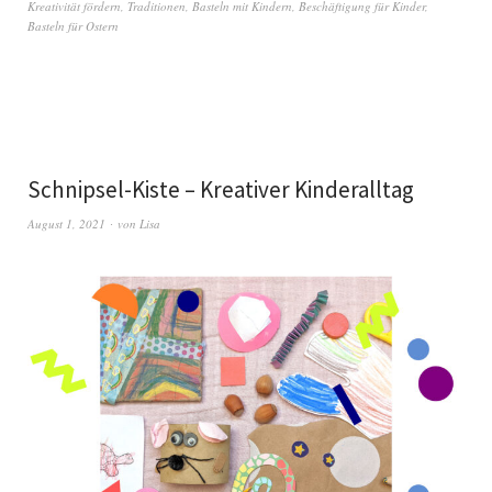
Kreativität fördern
,
Traditionen
,
Basteln mit Kindern
,
Beschäftigung für Kinder
,
Basteln für Ostern
Schnipsel-Kiste – Kreativer Kinderalltag
August 1, 2021
von
Lisa