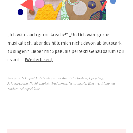
„Ich wäre auch gerne kreativ!“ „Und ich wäre gerne
musikalisch, aber das hält mich nicht davon ab lautstark
zu singen.“ Lieber mit Spaß, als perfekt! Genau darum soll
es auf…
Weiterlesen
Kategorie
Schnipsel Kiste
Schlagwörter
Kreativität fördern
,
Upcycling
,
Jahreskreislauf
,
Nachhaltigkeit
,
Traditionen
,
Naturbasteln
,
Kreativer Alltag mit
Kindern
,
schnipsel-kiste