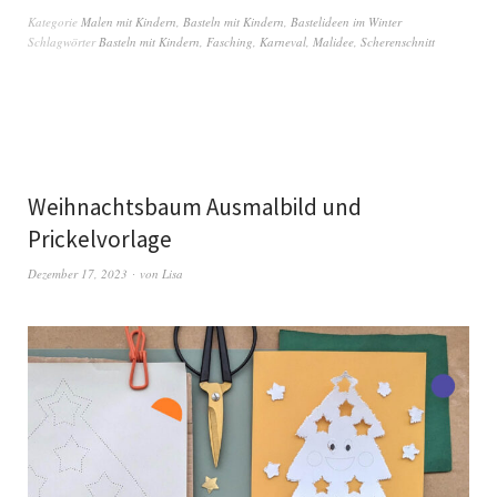
Kategorie
Malen mit Kindern
,
Basteln mit Kindern
,
Bastelideen im Winter
Schlagwörter
Basteln mit Kindern
,
Fasching
,
Karneval
,
Malidee
,
Scherenschnitt
Weihnachtsbaum Ausmalbild und
Prickelvorlage
Dezember 17, 2023
von
Lisa