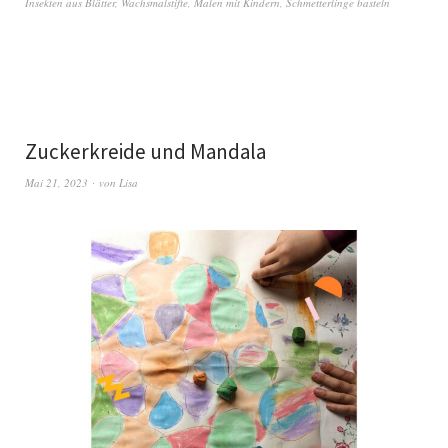
Insekten aus Blätter
,
Wachsmalstifte
,
Malen mit Kindern
,
Schmetterlinge basteln
Zuckerkreide und Mandala
Mai 21, 2023
von
Lisa