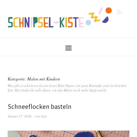
Kategorie:
Malen mit Kindern
Was gibt es schöneres als ein leeres Blatt Papier, ein paar Buntstifte und ein bisschen
Zeit. Hier findet ihr tolle Ideen, wie das Malen noch mehr Spaß macht.
Schneeflocken basteln
Januar 27, 2026
von
Lisa