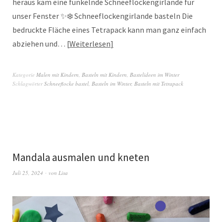
heraus kam eine funkelnde Schneeflockengirlande für
unser Fenster ✨❄️ Schneeflockengirlande basteln Die
bedruckte Fläche eines Tetrapack kann man ganz einfach
abziehen und…
Weiterlesen
Kategorie
Malen mit Kindern
,
Basteln mit Kindern
,
Bastelideen im Winter
Schlagwörter
Schneeflocke bastel
,
Basteln im Winter
,
Basteln mit Tetrapack
Mandala ausmalen und kneten
Juli 25, 2024
von
Lisa