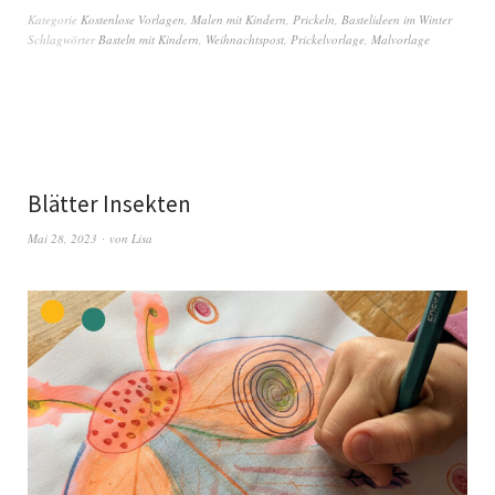
Kategorie
Kostenlose Vorlagen
,
Malen mit Kindern
,
Prickeln
,
Bastelideen im Winter
Schlagwörter
Basteln mit Kindern
,
Weihnachtspost
,
Prickelvorlage
,
Malvorlage
Blätter Insekten
Mai 28, 2023
von
Lisa