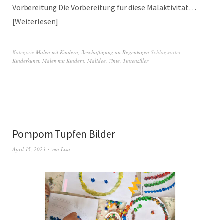
Vorbereitung Die Vorbereitung für diese Malaktivität…
Weiterlesen
Kategorie
Malen mit Kindern
,
Beschäftigung an Regentagen
Schlagwörter
Kinderkunst
,
Malen mit Kindern
,
Malidee
,
Tinte
,
Tintenkiller
Pompom Tupfen Bilder
April 15, 2023
von
Lisa