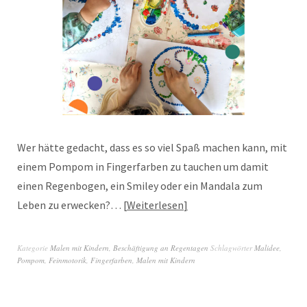
Wer hätte gedacht, dass es so viel Spaß machen kann, mit
einem Pompom in Fingerfarben zu tauchen um damit
einen Regenbogen, ein Smiley oder ein Mandala zum
Leben zu erwecken?…
Weiterlesen
Kategorie
Malen mit Kindern
,
Beschäftigung an Regentagen
Schlagwörter
Malidee
,
Pompom
,
Feinmotorik
,
Fingerfarben
,
Malen mit Kindern